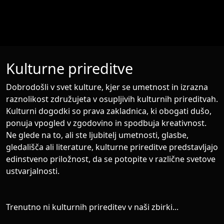
search
language
person
Išči
Kulturne prireditve
Dobrodošli v svet kulture, kjer se umetnost in izrazna
raznolikost združujeta v osupljivih kulturnih prireditvah.
Kulturni dogodki so prava zakladnica, ki obogati dušo,
ponuja vpogled v zgodovino in spodbuja kreativnost.
Ne glede na to, ali ste ljubitelj umetnosti, glasbe,
gledališča ali literature, kulturne prireditve predstavljajo
edinstveno priložnost, da se potopite v različne svetove
ustvarjalnosti.
Trenutno ni kulturnih prireditev v naši zbirki...